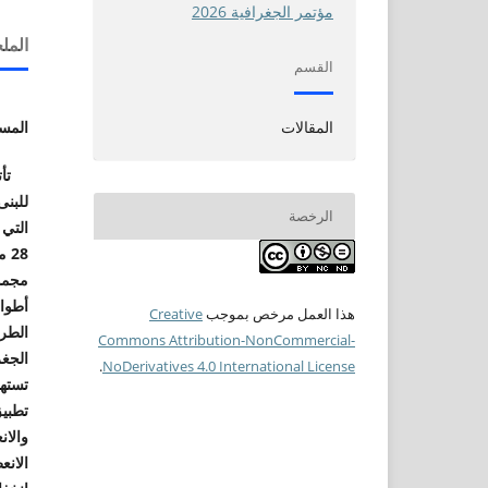
مؤتمر الجغرافية 2026
الم
القسم
المس
المقالات
تأتي 
للبنى
الرخصة
التي 
28
هذا العمل مرخص بموجب
Creative
الطرق ا
Commons Attribution-NonCommercial-
الجغر
.
NoDerivatives 4.0 International License
تسته
تطبيق
والان