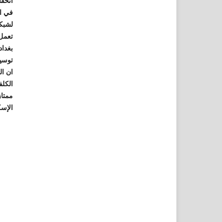
انخفا
في ال
لشبكة
تعمل 
بغداد
توسيع
الكلف
ممتاز
الإسك