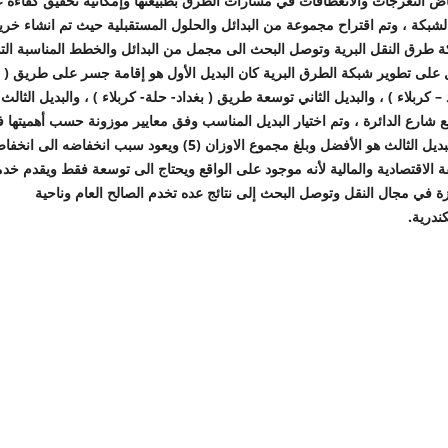
ض التعرجات والانعطافات في مسارات الطرق بطبيعتها وإمكانية تحقيق كفاءة عا
شبكة ، وتم اقتراح مجموعة من البدائل والحلول المستقبلية حيث تم انشاء خر
 طرق النقل البرية وتوصل البحث الى مجمل من البدائل والخطط المناسبة الت
على تطوير شبكة الطرق البرية كان البديل الأول هو إقامة جسر على طريق (
 – كربلاء ) ، والبديل الثاني توسعة طريق ( بغداد- حلة- كربلاء ) ، والبديل الثالث
 شارع الدائرة ، وتم اختيار البديل المناسب وفق معايير موزونة حسب أهميتها ف
ان البديل الثالث هو الأفضل وبلغ مجموع الاوزان (5) ويعود سبب انخفاضه الى ان
ة الاقتصادية والمالية لأنه موجود على الواقع ويحتاج الى توسعة فقط ويقدم خد
ة في مجال النقل وتوصل البحث إلى نتائج عده تخدم الصالح العام وناحية
ندرية.