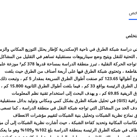
لخص
تخلص
دراسة شبكة الطرق في ناحية الإسكندرية كإطار يحلل التوزيع المكاني والزم
 التحتية للنقل ويتيح وضع سيناريوهات مستقبلية تساهم في التقليل من المشاكل
تواجه الحركة النقلية
،
تبرز منطقة الدراسة بمساحة قدرها 378 كم² موزعة
 مقاطعة ، وتحتوي شبكة الطرق فيها على أربعة أصناف من الطرق حيث بلغت
مجموع أطوالها 123.65 كم صنفت أطوال الطرق السريعة بمقدار 5 كم ، وتبعت ذلك
أطوال الطرق الرئيسة بواقع 33 كم ، فيما بلغت أطوال الطرق
لريفية 69.85 كم
، و
يهدف البحث إلى استخدام تقنية نظم المعلومات
افية
(GIS)
في تحليل شبكة الطرق بشكل كمي ومكاني وتوليد بدائل مستقبلية
دف الحد من المشاكل التي تواجه شبكة النقل في منطقة الدراسة ، كما تسعى 
 نماذج نظرية الشبكات وتحليل بنية الشبكات لتقييم مؤشرات الانعطاف
عكاسات المكانية وتحديد كفاءة الشبكة
، حيث أشارت نظرية الشبكات إلى أن م
الانعطاف في شبكة الطرق الرئيسة بمنطقة الدراسة بلغ 102% و109% 