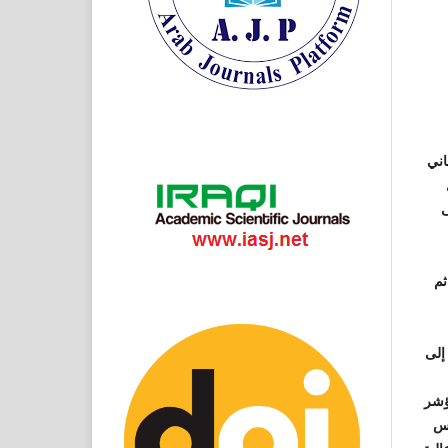
اني
 على
 الثانوية 15.800 كم ، ثم
إلى
ؤشر
وهو ما يعكس