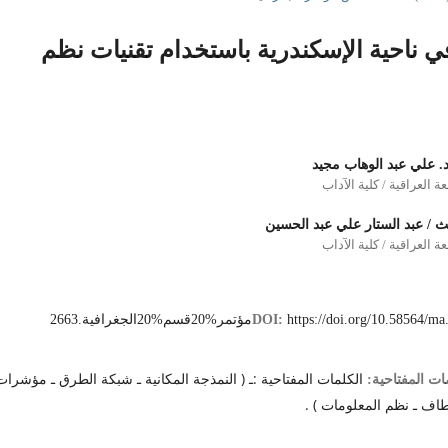
ي ناحية الإسكندرية باستخدام تقنيات نظم
د. علي عبد الوهاب مجيد
ة العراقية / كلية الآداب
ث / عبد الستار علي عبد الحسين
ة العراقية / كلية الآداب
https://doi.org/10.5856مؤتمر%20قسم%20الجغرافية.2663
DOI:
الكلمات المفتاحية :ـ ( النمذجة المكانية ـ شبكة الطرق ـ مؤشرات
ات المفتاحية:
طاف ـ نظم المعلومات ) .