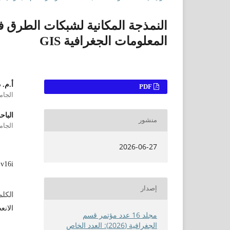
النمذجة المكانية لشبكات الطرق ف
المعلومات الجغرافية GIS
أ.م. 
التنزيلات
PDF
الجامع
الباح
منشور
الجامع
2026-06-27
4/ma.v16i
إصدار
الكلم
الانع
مجلد 16 عدد مؤتمر قسم
الجغرافية (2026): العدد الخاص