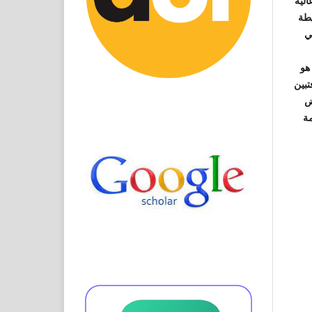
لية
يطة
ي
 هو
تبين
خفاض
مة