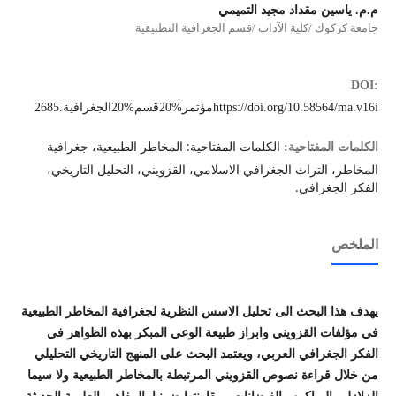
م.م. ياسين مقداد مجيد التميمي
جامعة كركوك /كلية الآداب /قسم الجغرافية التطبيقية
DOI:
https://doi.org/10.58564/ma.v16iمؤتمر%20قسم%20الجغرافية.2685
الكلمات المفتاحية: المخاطر الطبيعية، جغرافية
الكلمات المفتاحية:
المخاطر، التراث الجغرافي الاسلامي، القزويني، التحليل التاريخي،
الفكر الجغرافي.
الملخص
يهدف هذا البحث الى تحليل الاسس النظرية لجغرافية المخاطر الطبيعية
في مؤلفات القزويني وابراز طبيعة الوعي المبكر بهذه الظواهر في
الفكر الجغرافي العربي، ويعتمد البحث على المنهج التاريخي التحليلي
من خلال قراءة نصوص القزويني المرتبطة بالمخاطر الطبيعية ولا سيما
الزلازل والبراكين والفيضانات ومقارنتها ضمنيا بالمفاهيم العلمية الحديثة،