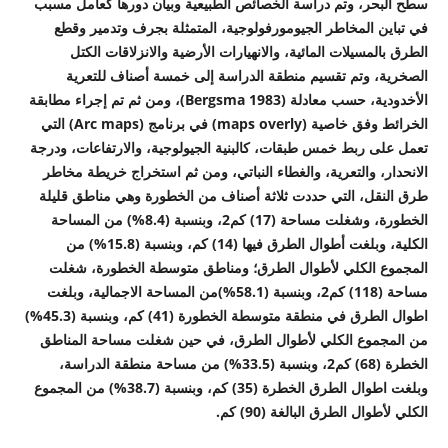
سطح البحر، وتم دراسة الخصائص الطبيعية وبيان دورها كعامل مسبب
في تباين المخاطر الجيومورفولوجية، المتمثلة بجرف وتدمير وقطع
الطرق بالمسيلات المائية، والانهيارات الأرضية والانزلاقات الكتل
الصخرية، وتم تقسيم منطقة الدراسة إلى خمسة أصناف للتعرية
الأخدودية، حسب معادلة (
Bergsma 1983
)، ومن ثم تم إجراء مطابقة
الخرائط وفق خاصية (
maps overly
) في برنامج (
Arc maps
) التي
تعمل على ربط خمس طبقات، كالبنية الجيولوجية، والارتفاعات، ودرجة
الانحدار، والتعرية، والغطاء النباتي، ومن ثم استخراج خريطة مخاطر
طرق النقل، التي حددت ثلاثة أصناف من الخطورة وهي مناطق قليلة
الخطورة، وشغلت مساحة (17) كم2، وبنسبة (8.4%) من المساحة
الكلية، وبلغت أطوال الطرق فيها (14) كم، وبنسبة (15.8%) من
المجموع الكلي لأطوال الطرق؛ ومناطق متوسطة الخطورة، شغلت
مساحة (118) كم2، وبنسبة (58.1%)من المساحة الاجمالية، وبلغت
اطوال الطرق في منطقة متوسطة الخطورة (41) كم، وبنسبة (45.3%)
من المجموع الكلي لأطوال الطرق، في حين شغلت مساحة المناطق
الخطرة (68) كم2، وبنسبة (33.5%) من مساحة منطقة الدراسة،
وبلغت اطوال الطرق الخطرة (35) كم، وبنسبة (38.7%) من المجموع
الكلي لأطوال الطرق البالغة (90) كم.