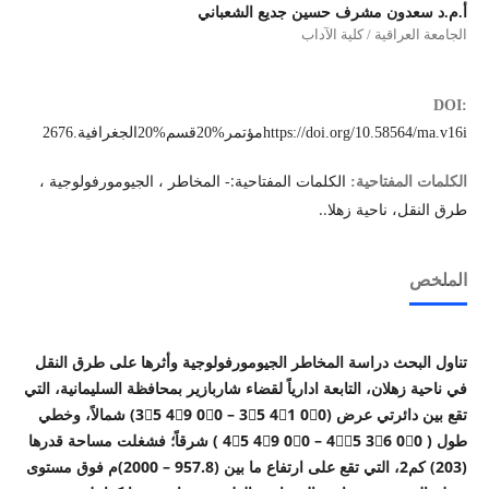
أ.م.د سعدون مشرف حسين جديع الشعباني
الجامعة العراقية / كلية الآداب
DOI:
https://doi.org/10.58564/ma.v16iمؤتمر%20قسم%20الجغرافية.2676
الكلمات المفتاحية:- المخاطر ، الجيومورفولوجية ،
الكلمات المفتاحية:
طرق النقل، ناحية زهلا..
الملخص
تناول البحث دراسة المخاطر الجيومورفولوجية وأثرها على طرق النقل
في ناحية زهلان، التابعة ادارياً لقضاء شاربازير بمحافظة السليمانية، التي
تقع بين دائرتي عرض (00ً 41َ 35ْ – 00ً 49َ 35ْ) شمالاً، وخطي
طول ( 00ً 36َ 45ْْ – 00ً 49َ 45ْ ) شرقاً؛ فشغلت مساحة قدرها
(203) كم2، التي تقع على ارتفاع ما بين (957.8 – 2000)م فوق مستوى