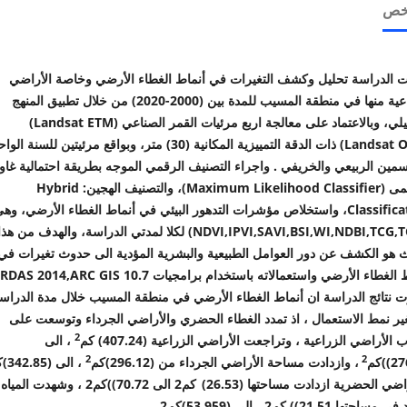
لخص
لت الدراسة تحليل وكشف التغيرات في أنماط الغطاء الأرضي وخاصة الأراضي
الزراعية منها في منطقة المسيب للمدة بين (2000-2020) من خلال تطبيق المنهج
يلي، وبالاعتماد على معالجة اربع
مرئيات القمر الصناعي (
Landsat ETM
)
Landsat O
) ذات الدقة التمييزية المكانية (30) متر، وبواقع مرئيتين للسنة ال
مين الربيعي والخريفي . واجراء التصنيف الرقمي الموجه بطريقة احتمالية غا
مى (
Maximum Likelihood Classifier
)، والتصنيف الهجين:
Hybrid
Classifica
، واستخلاص مؤشرات التدهور البيئي في أنماط الغطاء الأرضي، وه
NDVI,IPVI,SAVI,BSI,WI,NDBI,TCG,
) لكلا لمدتي الدراسة، والهدف من هذا
 هو الكشف عن دور العوامل الطبيعية والبشرية المؤدية الى حدوث تغيرات في
 الغطاء الأرضي واستعمالاته باستخدام برامجيات
RDAS 2014,ARC GIS 10.7)
 نتائج الدراسة ان أنماط الغطاء الأرضي في منطقة المسيب خلال مدة الدراس
ير نمط الاستعمال ، اذ تمدد الغطاء الحضري والأراضي الجرداء وتوسعت على
2
الأراضي الزراعية ، وتراجعت الأراضي الزراعية (
407.24
) كم
، الى
2
2
27
)كم
، وازدادت مساحة الأراضي الجرداء من (
296.12
)كم
، الى (
342.85
)ك
راضي الحضرية ازدادت مساحتها
(26.53)
كم2 الى
70.72)
)
كم2 ، وشهدت المياه
د في مساحتها
21.51)
) كم2 ، الى (
53.959
)كم2
.