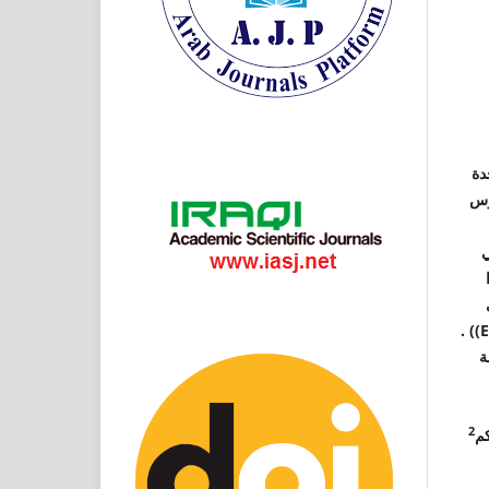
واحدة
وس
ي
) .
E
ة
2
م