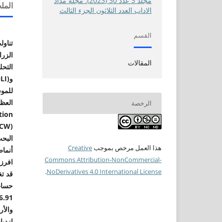
مجلد 3 عدد 30 (2023): مجلة مداد
الم
الاداب العدد الثلاثون الجزء الثالث
القسم
تناو
المقالات
التحل
و(
LI
للموس
العظ
الرخصة
tion
TCW
(
البحث
هذا العمل مرخص بموجب
Creative
أنماط
Commons Attribution-NonCommercial-
افرزت
.
NoDerivatives 4.0 International License
قد تغ
حساب 
6.91)
والأ
ازديا