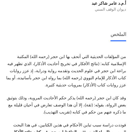
أ.م.د عامر شاكر عبد
ديوان الوقف السني
الملخص
من المؤلفات الحديثية التي أتحف بها ابن حجر (رحمه الله) المكتبة
الإسلامية كتابه: (نتائج الأفكار في تخريج أحاديث الأذكار)، الذي تظهر فيه
براعة ابن حجر في علوم الحديث وتقدمه رواية ودراية، إذ عزز روايات
كتاب الأذكار للإمام النووي (رحمه الله) بما رواه ابن حجر بأسانيده، أو يما
عزز روايات كتاب (الأذكار) بمرويات حديثية كثيرة.
وقد كان ابن حجر (رحمه الله) يذكر حكم الأحاديث المروية، وذلك بتوثيق
بعض الرواة، بقوله: (ثقة)، إلا أن هذا الوصف تعارض في أحيان قليلة مع
ما ذكره عنهم من حكم في كتابه (تقريب التهذيب).
فوددت دراسة سبب تباين الأحكام في هذين الكتابين، في هذا البحث
الموسوم (
الرواة الذين وثقهم الحافظ ابن حجر في كتابه نتائج الأفكار،