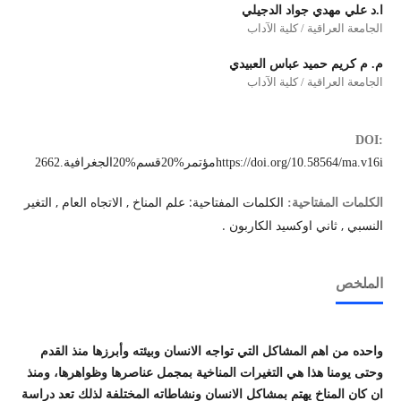
ا.د علي مهدي جواد الدجيلي
الجامعة العراقية / كلية الآداب
م. م كريم حميد عباس العبيدي
الجامعة العراقية / كلية الآداب
DOI:
https://doi.org/10.58564/ma.v16iمؤتمر%20قسم%20الجغرافية.2662
الكلمات المفتاحية: علم المناخ , الاتجاه العام , التغير
الكلمات المفتاحية:
النسبي , ثاني اوكسيد الكاربون .
الملخص
واحده من اهم المشاكل التي تواجه الانسان وبيئته وأبرزها منذ القدم
وحتى يومنا هذا هي التغيرات المناخية بمجمل عناصرها وظواهرها، ومنذ
ان كان المناخ يهتم بمشاكل الانسان ونشاطاته المختلفة لذلك تعد دراسة