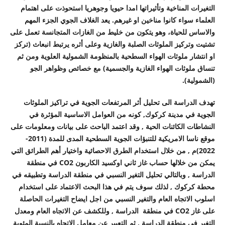
التغيرات المناخية وتأثيراتها امدا حيويا وجوهريا استحوذت على اهتمام
العلماء سواء كانوا مناخين او غيرهم. يعد الغلاف الجوي الجزء المهم
والاساس للحياة، وهو يتكون من خليط من الغازات المتجانسة تعمل على
تشتيت وتركيز الملوثات الصلبة والغازية وعلى أثره يرتبط انبعاث (تركز
او انتشار ملوثات الهواء السطحية بالمنظومة الشمولية العلوية ومن ثم
تنساق ملوثات الهواء الغازية والجسمية) مع خصائص وظواهر الجو
(الشمولية).
تهدف الدراسة الى تحليل أثر المرتفعات الجوية في تراكيز الملوثات
الجوية في مدينة كركوك, كونه من العوامل الاساسية المؤثرة في
النشاطات الكائنات الحية , وقد اعتمد الباحث على بيانات ومعلومات على
موقع ناسا الامريكية للتنبؤات الجوية السطحية المدى للمدة (2011-
2022)م , من خلال استخدام الطرق الاحصائية واختيار أهم الطرائق التي
يمكن من خلالها حساب غاز ثاني اوكسيد الكاربون
CO2
في منطقة
الدراسة , وبالتالي تحليل التغير النسبي في منطقة الدراسة وتطبيقه في
محطة كركوك , لذلك سوف يتم في هذا البحث الاعتماد على استخدام
اسلوب الاتجاه العام والتغير النسبي من اجل ايضاح التغيرات الحاصلة
على غاز
CO2
في منطقة الدراسة , وللكشف عن الاتجاه العام ومعدل
التغير في منطقة الدراسة , ثم التعبير عن معامل الاتجاه بالنسبة المئوية