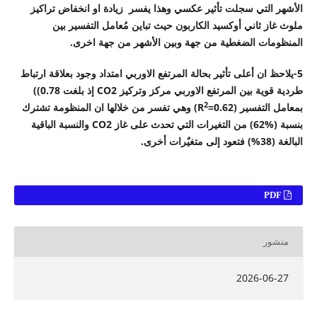
الأشهر التي سجلت تأثير عكسي وهذا يفسر زيادة او انخفاض تراكيز
ملوث غاز ثاني أوكسيد الكاربون حيث تباين مُعامل التفسير بين
المنظومات الضغطية من جهة وبين الأشهر من جهة اخرى.
5-
يلاحظ ان أعلى تأثير بحالة المرتفع الاوربي امتداد
وجود بعلاقة ارتباط
طردية قوية بين المرتفع الاوربي مركز وتركيز
CO2
إذ بلغت
0.78)
)
2
بمعامل التفسير (
=0.62
R
) وهي تفسر من خلالها ان المنظومة تشترك
بنسبة (
%62
) من التغيرات التي تحدث على غاز
CO2
والنسبة الباقية
البالغة (
38
%) فتعود إلى متغيٌرات أخرى.
PDF
منشور
2026-06-27