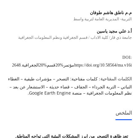
م.م ناطق هاشم طوفان
التربية- المديرية العامة لتربية واسط
أ.د علي مجيد ياسين
جامعة ذي قار/ كلية الاداب / قسم الجغرافية ونظم المعلومات الجغرافية
DOI:
https://doi.org/10.58564/ma.v16iمؤتمر%20قسم%20الجغرافية.2648
كلمات مفتاحية: التصحر – مؤشرات طيفية – الغطاء
الكلمات المفتاحية:
النباتي – التربة الجرداء – الجفاف – قضاء حديثة – الاستشعار عن بعد –
نظم المعلومات الجغرافية – منصة Google Earth Engine.
الملخص
تعد ظاهرة التصحر من ابرز المشكلات البيئية التي تواجه المناطق