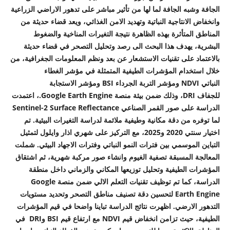
الجافة وشبه الجافة لما لها من تأثير مباشر على تدهور الاراضي الزراعية
وانخفاض الانتاجية النباتية وتهديد الامن الغذائي، ويعد قضاء حديثة من
المناطق المتأثرة بهذه الظاهرة نتيجة التغيرات المناخية والضغوط
البشرية، يهدف هذا البحث الى رصد وتحليل التصحر في قضاء حديثة
بالاعتماد على تقنيات الاستشعار عن بعد ونظم المعلومات الجغرافية، من
خلال استخدام المؤشرات الطيفية المتمثلة في مؤشر الغطاء
النباتي
NDVI
ومؤشر التربة الجرداء
BSI
ومؤشر الاستجابة
للجفاف
DRI
، وذلك ضمن بيئة منصة
Google Earth Engine.
، اعتمدت
الدراسة على صور القمر الصناعي
Sentinel-2 Surface Reflectance
لما توفره من دقة مكانية وطيفية ملائمة لدراسة التغيرات البيئية. تم
اختيار سنتي 2020 و2025، مع التركيز على شهري اذار وايلول لتمثيل
التباين الموسمي بين فترات النمو النباتي وفترات الاجهاد البيئي. شملت
المعالجة المسبقة تصفية الغيوم وانشاء صور مركبة شهرية، ثم اشتقاق
المؤشرات الطيفية وتحليل توزيعها المكاني والزماني داخل منطقة
الدراسة، كما تم توظيف تقنيات التعلم الالي ضمن منصة
Google
Earth Engine
لتحسين دقة تصنيف مناطق التصحر وتحديد مستويات
التدهور الارضي. اظهرت نتائج الدراسة تباينا واضحا في قيم المؤشرات
الطيفية، حيث تزامن انخفاض قيم
NDVI
مع ارتفاع قيم
BSI
و
DRI
في