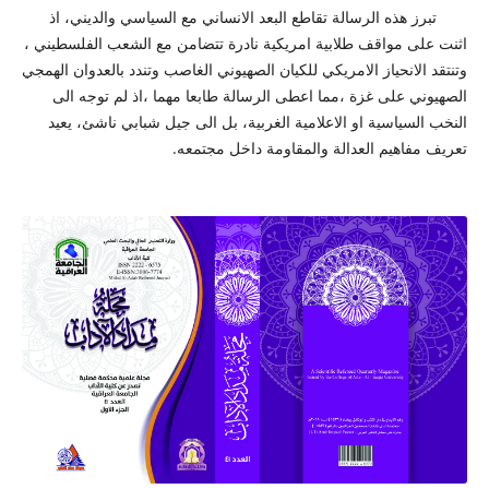
تبرز هذه الرسالة تقاطع البعد الانساني مع السياسي والديني، اذ
اثنت على مواقف طلابية امريكية نادرة تتضامن مع الشعب الفلسطيني ،
وتنتقد الانحياز الامريكي للكيان الصهيوني الغاصب وتندد بالعدوان الهمجي
الصهيوني على غزة ،مما اعطى الرسالة طابعا مهما ،اذ لم توجه الى
النخب السياسية او الاعلامية الغربية، بل الى جيل شبابي ناشئ، يعيد
تعريف مفاهيم العدالة والمقاومة داخل مجتمعه.