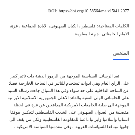
DOI:
https://doi.org/10.58564/ma.v15i41.2077
فلسطين، الكيان الصهيوني، الابادة الجماعية ، غزة،
الكلمات المفتاحية:
الامام الخامنائي ،جبهة المقاومة.
الملخص
تعد الرسائل السياسية الموجهة من الرموز الدينية ذات تاثير كبير
على الراي العام وهي ادوات تستخدم للتاثير في الساحة الخارجية فضلا
عن الساحة الداخلية على حد سواء وفي هذا السياق جاءت رسالة السيد
علي الخامنائي الولي الفقيه والقائد الاعلى للجمهورية الاسلامية الايرانية
الموجهة الى طلبة الجامعات الامريكية المدافعين عن غزة في لحظة
مفصلية من العدوان الصهيوني على الشعب الفلسطيني لتعكس موقفا
انسانيا واسلاميا وايرانيا داعما للمقاومة الفلسطينية ولكل من يقف الى
جانبها ،وناقدا للسياسات الغربية ،وفي مقدمتها السياسة الامريكية .