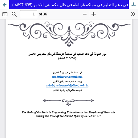
دور الدولة في دعم التعليم في مملكة غرناطة في ظل حكم بني الاحمر (635-897هـ)