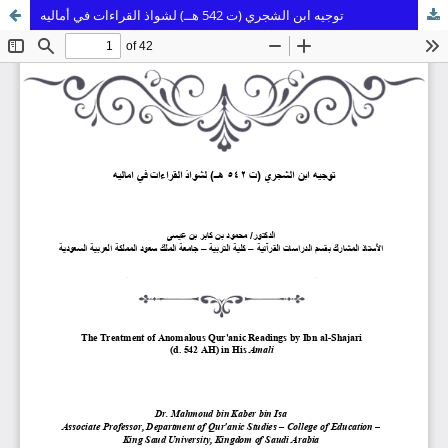
توجيه ابن الشجري (ت 542 هــ) لشواذ القراءات في أماليه