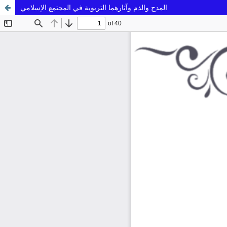
المدح والذم وآثارهما التربوية في المجتمع الإسلامي