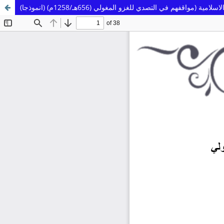
ية (مواقفهم في التصدي للغزو المغولي (656هـ/1258م) (انموذجا)