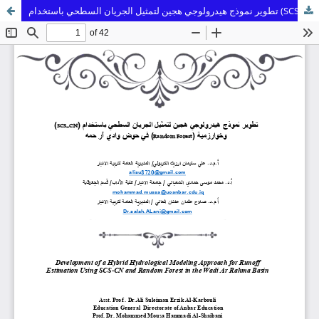
تطوير نموذج هيدرولوجي هجين لتمثيل الجريان السطحي باستخدام (SCS-CN) وخوارزمية (Random Forest) في حوض وادي آر حمه