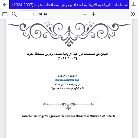
التباين في المساحات الزراعية الإروائية لقضاء بردرش بمحافظة دهوك (2007-2024)