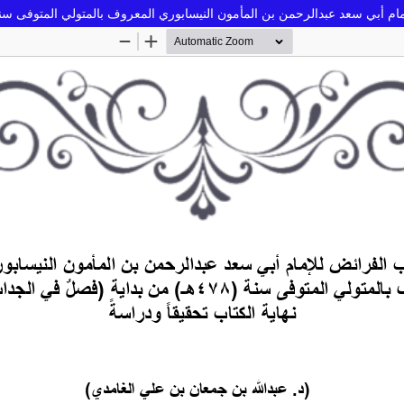
عبدالرحمن بن المأمون النيسابوري المعروف بالمتولي المتوفى سنة (478هـ) من بداية (فصلٌ في الجدات)، إلى نهاية الكتاب تحقيقاً ودر